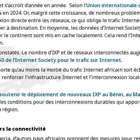
t s’accroît d’année en année. Selon l’
Union internationale
% en 2024. Or, malgré cette croissance, de nombreux problèm
ion directe entre les réseaux, ce qui oblige le trafic Intern
river à destination. En moyenne, les données d’Internet Soc
le continent sont mis en cache localement. Cela rend l’Inte
n.
nstatés. Le nombre d’IXP et de réseaux interconnectés augme
50 de l’Internet Society pour le trafic sur Internet
.
sorte qu’au moins la moitié du trafic Internet africain soit éc
 à renforcer l’infrastructure Internet et l’interconnexion lo
soutenir le déploiement de nouveaux IXP au Bénin, au M
les conditions pour des interconnexions durables qui appor
 région.
s la connectivité
geria, d’autres pays africains prennent des mesures pour ren