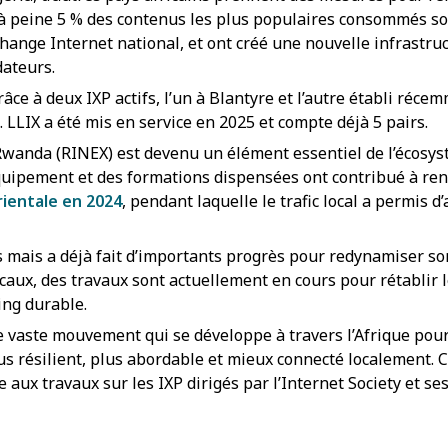
 à peine 5 % des contenus les plus populaires consommés son
hange Internet national, et ont créé une nouvelle infrastruc
ateurs.
ce à deux IXP actifs, l’un à Blantyre et l’autre établi réce
 LLIX a été mis en service en 2025 et compte déjà 5 pairs.
Rwanda (RINEX) est devenu un élément essentiel de l’écosy
quipement et des formations dispensées ont contribué à re
rientale en 2024
, pendant laquelle le trafic local a permis 
mais a déjà fait d’importants progrès pour redynamiser son
caux, des travaux sont actuellement en cours pour rétablir 
ng durable.
 vaste mouvement qui se développe à travers l’Afrique pour 
us résilient, plus abordable et mieux connecté localement. C
aux travaux sur les IXP dirigés par l’Internet Society et se